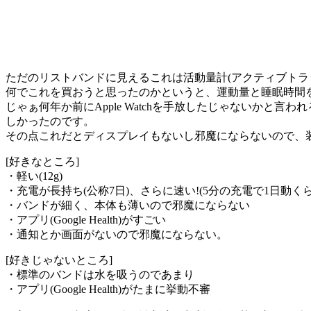
ただのリストバンドに見えるこれは活動量計(アクティブトラ
何でこれを買おうと思ったのかというと、運動量と睡眠時間を
じゃぁ何年か前にApple Watchを手放したじゃないか
しかったのです。
その点これだとディスプレイもないし邪魔にならないので、
[好きなところ]
・軽い(12g)
・充電が長持ち(公称7日)、さらに速い!(5分の充電で1日動くら
・バンドが細く、本体も薄いので邪魔にならない
・アプリ(Google Health)がすごい
・通知とか画面がないので邪魔にならない。
[好きじゃないところ]
・標準のバンドは水を吸うのであまり
・アプリ(Google Health)がたまに挙動不審