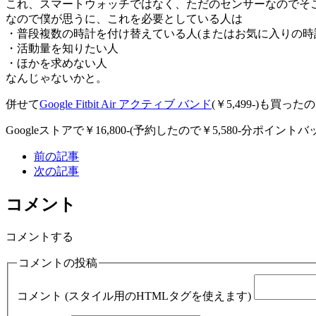
これ、スマートウォッチではなく、ただのセンサーなのでそこ
なので僕が思うに、これを必要としている人は
・普段複数の時計を付け替えている人(またはお気に入りの時
・活動量を知りたい人
・ほかを求めない人
なんじゃないかと。
併せて
Google Fitbit Air アクティブ バンド
(￥5,499-)も
Googleストアで￥16,800-(予約したので￥5,580-分ポイントバ
前の記事
次の記事
コメント
コメントする
コメントの投稿
コメント (スタイル用のHTMLタグを使えます)